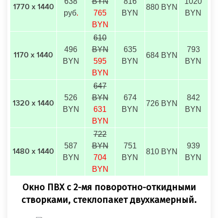
638
BYN
816
1020
880 BYN
1770 х 1440
руб
.
765
BYN
BYN
BYN
610
496
BYN
635
793
684 BYN
1170 х 1440
BYN
595
BYN
BYN
BYN
647
526
BYN
674
842
726 BYN
1320 х 1440
BYN
631
BYN
BYN
BYN
722
587
BYN
751
939
810 BYN
1480 х 1440
BYN
704
BYN
BYN
BYN
Окно ПВХ с 2-мя поворотно-откидными
створками, стеклопакет двухкамерный.