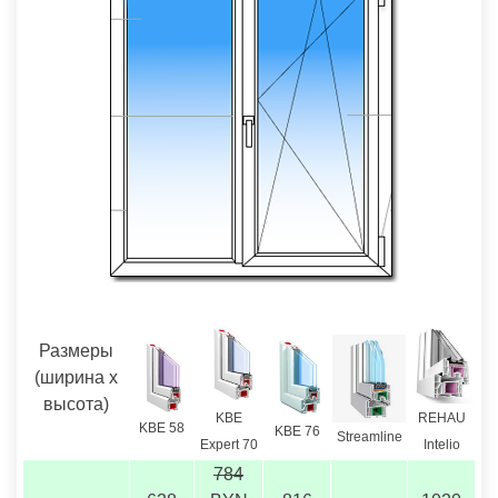
Размеры
(ширина х
высота)
REHAU
KBE
KBE 58
KBE 76
Streamline
Intelio
Expert 70
784