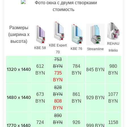
Размеры
(ширина х
высота)
REHAU
KBE Expert
KBE 58
KBE 76
Streamline
Intelio
70
753
612
BYN
784
980
845 BYN
1320 х 1440
BYN
735
BYN
BYN
BYN
828
673
BYN
861
1077
929 BYN
1480 х 1440
BYN
808
BYN
BYN
BYN
890
724
BYN
926
1158
999 BYN
1770 х 1440