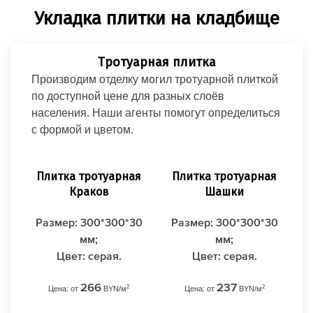
Укладка плитки на кладбище
Тротуарная плитка
Производим отделку могил тротуарной плиткой
по доступной цене для разных слоёв
населения. Наши агенты помогут определиться
с формой и цветом.
Плитка тротуарная
Плитка тротуарная
Краков
Шашки
Размер: 300*300*30
Размер: 300*300*30
мм;
мм;
Пл
Цвет: серая.
Цвет: серая.
266
237
2
2
Цена: от
BYN/м
Цена: от
BYN/м
Ра