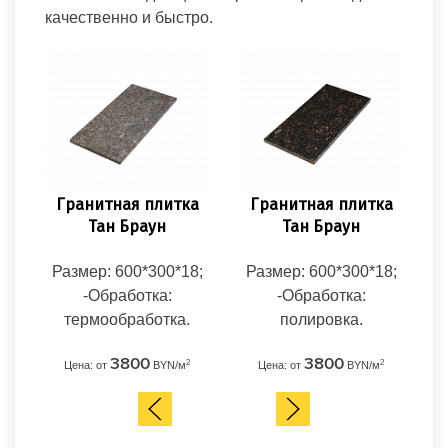
качественно и быстро.
Гранитная плитка
Гранитная плитка
Гр
Тан Браун
Тан Браун
Размер: 600*300*18;
Размер: 600*300*18;
Ра
-Обработка:
-Обработка:
термообработка.
полировка.
3800
3800
2
2
Цена: от
BYN/м
Цена: от
BYN/м
Ц