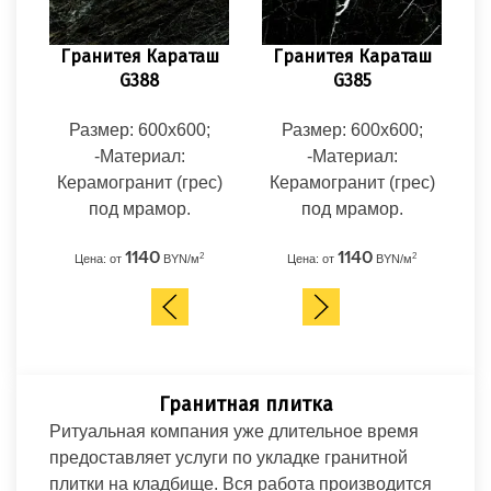
Гранитея Караташ
Гранитея Караташ
Est
G388
G385
Размер: 600x600;
Размер: 600x600;
Р
-Материал:
-Материал:
Керамогранит (грес)
Керамогранит (грес)
Кер
под мрамор.
под мрамор.
Ц
1140
1140
2
2
Цена: от
BYN/м
Цена: от
BYN/м
Гранитная плитка
Ритуальная компания уже длительное время
предоставляет услуги по укладке гранитной
плитки на кладбище. Вся работа производится