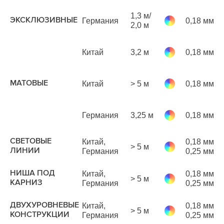
6
1,3 м/
ЭКСКЛЮЗИВНЫЕ
Германия
0,18 мм
р
2,0 м
м
Китай
3,2 м
0,18 мм
р
м
МАТОВЫЕ
Китай
> 5 м
0,18 мм
р
м
Германия
3,25 м
0,18 мм
р
м
1
СВЕТОВЫЕ
Китай,
0,18 мм
> 5 м
р
ЛИНИИ
Германия
0,25 мм
м
НИША ПОД
Китай,
0,18 мм
> 5 м
р
КАРНИЗ
Германия
0,25 мм
м
1
ДВУХУРОВНЕВЫЕ
Китай,
0,18 мм
> 5 м
р
КОНСТРУКЦИИ
Германия
0,25 мм
м