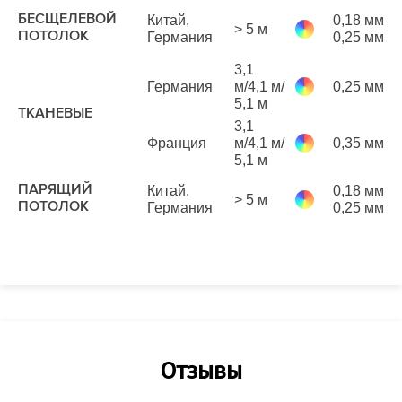
БЕСЩЕЛЕВОЙ
Китай,
0,18 мм
> 5 м
р
ПОТОЛОК
Германия
0,25 мм
м
3,1
8
Германия
м/4,1 м/
0,25 мм
р
5,1 м
м
ТКАНЕВЫЕ
3,1
1
Франция
м/4,1 м/
0,35 мм
р
5,1 м
м
ПАРЯЩИЙ
Китай,
0,18 мм
> 5 м
р
ПОТОЛОК
Германия
0,25 мм
м
Отзывы