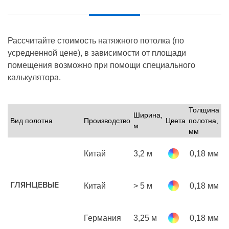
Рассчитайте стоимость натяжного потолка (по
усредненной цене), в зависимости от площади
помещения возможно при помощи специального
калькулятора.
Толщина
Ширина,
Вид полотна
Производство
Цвета
полотна,
Ц
м
мм
Китай
3,2 м
0,18 мм
р
м
ГЛЯНЦЕВЫЕ
Китай
> 5 м
0,18 мм
р
м
Германия
3,25 м
0,18 мм
р
м