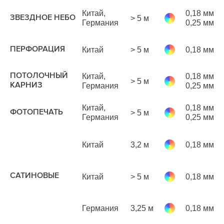
1
Китай,
0,18 мм
ЗВЕЗДНОЕ НЕБО
> 5 м
р
Германия
0,25 мм
м
ПЕРФОРАЦИЯ
Китай
> 5 м
0,18 мм
р
м
ПОТОЛОЧНЫЙ
Китай,
0,18 мм
> 5 м
р
КАРНИЗ
Германия
0,25 мм
м
1
Китай,
0,18 мм
ФОТОПЕЧАТЬ
> 5 м
р
Германия
0,25 мм
м
Китай
3,2 м
0,18 мм
р
м
САТИНОВЫЕ
Китай
> 5 м
0,18 мм
р
м
Германия
3,25 м
0,18 мм
р
м