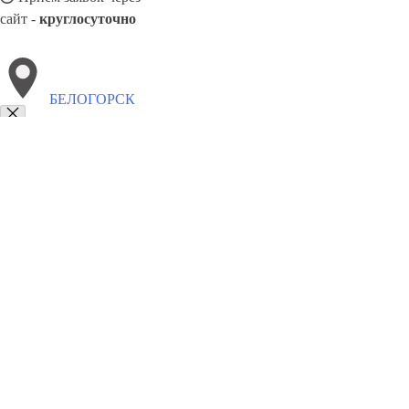
сайт -
круглосуточно
БЕЛОГОРСК
Выберите филиал:
Череповец
Лысьва
Ногинск
Красноярск
Киселёвск
Озёрск
Октябрьский
Снежинск
Соликамск
8(800)1862102
Заказать звонок
Натяжные потолки в Белогорске
Назначение
Виды
Цены
Сотрудничес