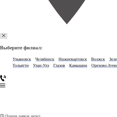
Выберите филиал:
Ульяновск
Челябинск
Нижневартовск
Волжск
Зел
Тольятти
Улан-Удэ
Глазов
Камышин
Орехово-Зуев
Прием заявок через