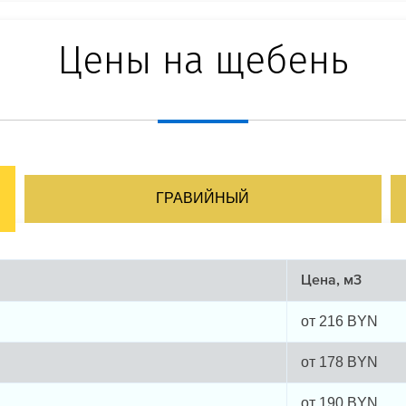
Цены на щебень
ГРАВИЙНЫЙ
Цена, м3
от
216
BYN
от
178
BYN
от
190
BYN