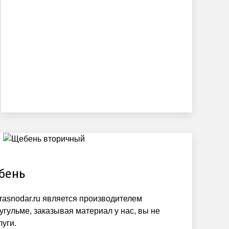
бень
krasnodar.ru является производителем
угульме, заказывая материал у нас, вы не
луги.