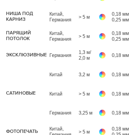
м
3
НИША ПОД
Китай,
0,18 мм
> 5 м
р
КАРНИЗ
Германия
0,25 мм
м
ПАРЯЩИЙ
Китай,
0,18 мм
> 5 м
р
ПОТОЛОК
Германия
0,25 мм
м
7
1,3 м/
ЭКСКЛЮЗИВНЫЕ
Германия
0,18 мм
р
2,0 м
м
Китай
3,2 м
0,18 мм
р
м
3
САТИНОВЫЕ
Китай
> 5 м
0,18 мм
р
м
Германия
3,25 м
0,18 мм
р
м
1
Китай,
0,18 мм
ФОТОПЕЧАТЬ
> 5 м
р
Германия
0,25 мм