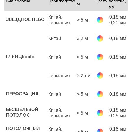
Вид полотна
Производство
Цвета
полотна,
Ц
м
мм
1
Китай,
0,18 мм
ЗВЕЗДНОЕ НЕБО
> 5 м
р
Германия
0,25 мм
м
Китай
3,2 м
0,18 мм
р
м
ГЛЯНЦЕВЫЕ
Китай
> 5 м
0,18 мм
р
м
Германия
3,25 м
0,18 мм
р
м
1
ПЕРФОРАЦИЯ
Китай
> 5 м
0,18 мм
р
м
БЕСЩЕЛЕВОЙ
Китай,
0,18 мм
> 5 м
р
ПОТОЛОК
Германия
0,25 мм
м
ПОТОЛОЧНЫЙ
Китай,
0,18 мм
> 5 м