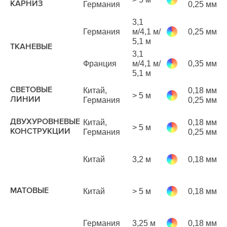
р
КАРНИЗ
Германия
0,25 мм
м
3,1
9
Германия
м/4,1 м/
0,25 мм
р
5,1 м
м
ТКАНЕВЫЕ
3,1
1
Франция
м/4,1 м/
0,35 мм
р
5,1 м
м
1
СВЕТОВЫЕ
Китай,
0,18 мм
> 5 м
р
ЛИНИИ
Германия
0,25 мм
м
1
ДВУХУРОВНЕВЫЕ
Китай,
0,18 мм
> 5 м
р
КОНСТРУКЦИИ
Германия
0,25 мм
м
Китай
3,2 м
0,18 мм
р
м
3
МАТОВЫЕ
Китай
> 5 м
0,18 мм
р
м
Германия
3,25 м
0,18 мм
р