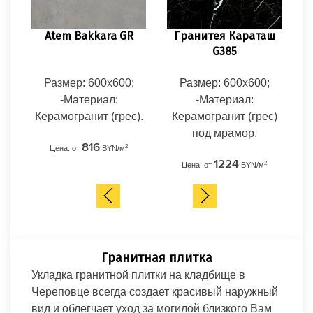
Atem Bakkara GR
Гранитея Караташ
Гр
G385
Размер: 600x600;
Размер: 600x600;
Р
-Материал:
-Материал:
Керамогранит (грес).
Керамогранит (грес)
Ке
под мрамор.
816
2
Цена: от
BYN/м
1224
2
Цена: от
BYN/м
Ц
Гранитная плитка
Укладка гранитной плитки на кладбище в
Череповце всегда создает красивый наружный
вид и облегчает уход за могилой близкого Вам