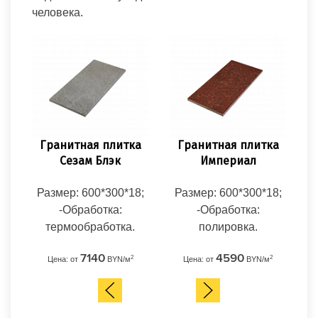
человека.
Гранитная плитка
Гранитная плитка
Гр
Сезам Блэк
Империал
Размер: 600*300*18;
Размер: 600*300*18;
Ра
-Обработка:
-Обработка:
термообработка.
полировка.
7140
4590
2
2
Цена: от
BYN/м
Цена: от
BYN/м
Ц