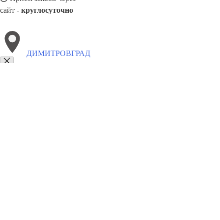
сайт -
круглосуточно
ДИМИТРОВГРАД
Выберите филиал:
Сарапул
Ноябрьск
Кунгур
Тольятти
Пушкин
Меж
Йошкар-Ола
Калуга
Клин
8(800)1862102
Заказать звонок
Металлоконструкции в Димитровграде
Изготовление
Услуги
Цены
Со