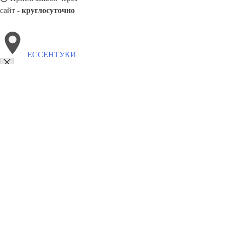
сайт -
круглосуточно
ЕССЕНТУКИ
Выберите филиал:
Чехов
Новоуральск
Ижевск
Лесосибирск
Черногор
Озёрск
Наро-Фоминск
Ногинск
Йошкар-Ола
8(800)1862102
Заказать звонок
Натяжные потолки в Ессентуках
Назначение
Виды
Цены
Сотрудничес