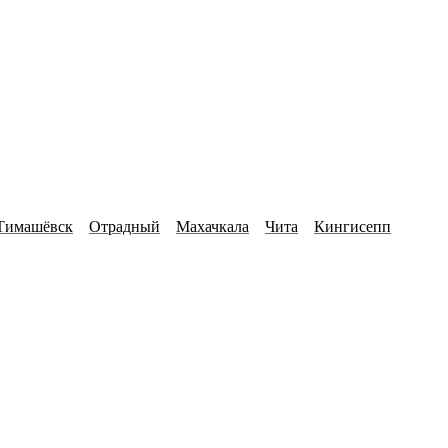
Тимашёвск
Отрадный
Махачкала
Чита
Кингисепп