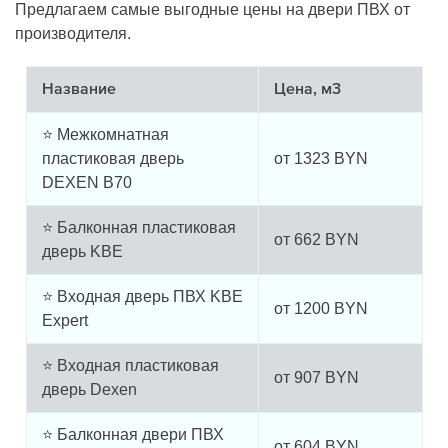
Предлагаем самые выгодные цены на двери ПВХ от
производителя.
Название
Цена, м3
⭐ Межкомнатная
пластиковая дверь
от
1323
BYN
DEXEN B70
⭐ Балконная пластиковая
от
662
BYN
дверь KBE
⭐ Входная дверь ПВХ KBE
от
1200
BYN
Expert
⭐ Входная пластиковая
от
907
BYN
дверь Dexen
⭐ Балконная двери ПВХ
от
604
BYN