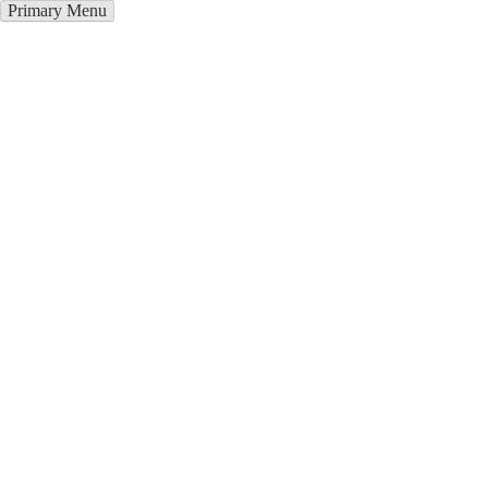
Primary Menu
Окна ПВХ в Когалым
Отправьте заявку в период действия акции!
и получите бонус.