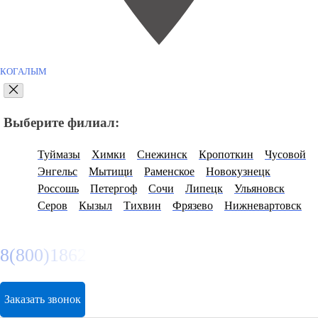
КОГАЛЫМ
Выберите филиал:
Туймазы
Химки
Снежинск
Кропоткин
Чусовой
Энгельс
Мытищи
Раменское
Новокузнецк
Россошь
Петергоф
Сочи
Липецк
Ульяновск
Серов
Кызыл
Тихвин
Фрязево
Нижневартовск
8(800)1862102
Заказать звонок