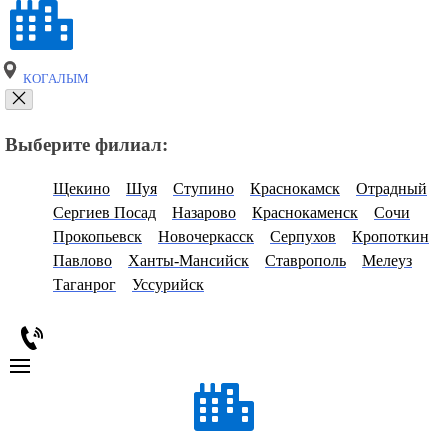
КОГАЛЫМ
Выберите филиал:
Щекино
Шуя
Ступино
Краснокамск
Отрадный
Сергиев Посад
Назарово
Краснокаменск
Сочи
Прокопьевск
Новочеркасск
Серпухов
Кропоткин
Павлово
Ханты-Мансийск
Ставрополь
Мелеуз
Таганрог
Уссурийск