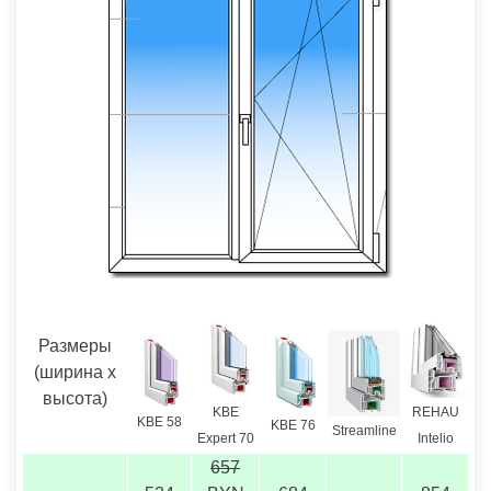
Размеры
(ширина х
высота)
REHAU
KBE
KBE 58
KBE 76
Streamline
Intelio
Expert 70
657