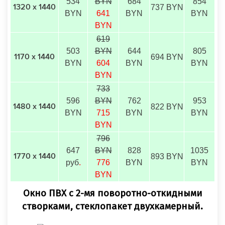
534
BYN
684
854
737 BYN
1320 х 1440
BYN
641
BYN
BYN
BYN
619
503
BYN
644
805
694 BYN
1170 х 1440
BYN
604
BYN
BYN
BYN
733
596
BYN
762
953
822 BYN
1480 х 1440
BYN
715
BYN
BYN
BYN
796
647
BYN
828
1035
893 BYN
1770 х 1440
руб
.
776
BYN
BYN
BYN
Окно ПВХ с 2-мя поворотно-откидными
створками, стеклопакет двухкамерный.