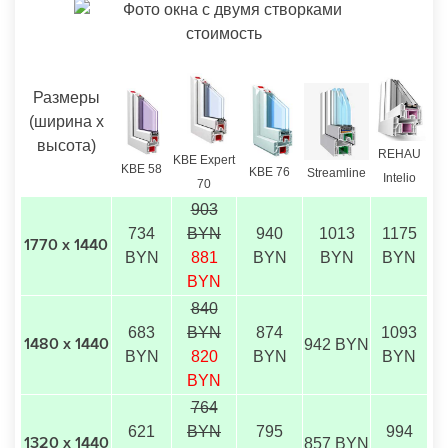
Размеры
(ширина х
высота)
REHAU
KBE Expert
KBE 58
KBE 76
Streamline
Intelio
70
903
734
BYN
940
1013
1175
1770 х 1440
BYN
881
BYN
BYN
BYN
BYN
840
683
BYN
874
1093
942 BYN
1480 х 1440
BYN
820
BYN
BYN
BYN
764
621
BYN
795
994
857 BYN
1320 х 1440