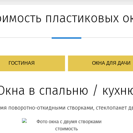
оимость пластиковых о
ГОСТИНАЯ
ОКНА ДЛЯ ДАЧИ
Окна в спальню / кухн
-мя поворотно-откидными створками, стеклопакет 