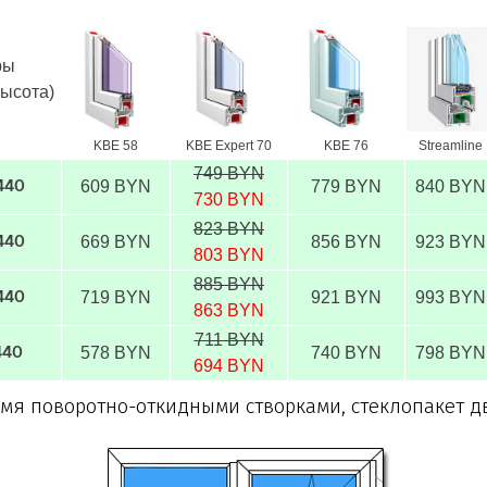
ры
высота)
KBE 58
KBE Expert 70
KBE 76
Streamline
749 BYN
609 BYN
779 BYN
840 BYN
440
730 BYN
823 BYN
669 BYN
856 BYN
923 BYN
440
803 BYN
885 BYN
719 BYN
921 BYN
993 BYN
440
863 BYN
711 BYN
578 BYN
740 BYN
798 BYN
440
694 BYN
-мя поворотно-откидными створками, стеклопакет 