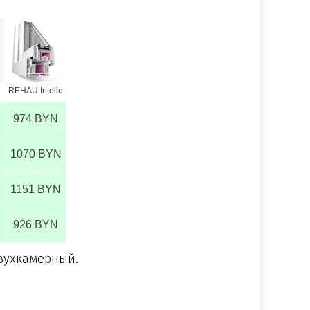
REHAU Intelio
974 BYN
1070 BYN
1151 BYN
926 BYN
двухкамерный.