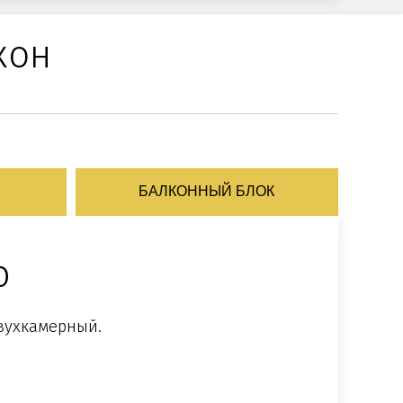
кон
БАЛКОННЫЙ БЛОК
ю
двухкамерный.