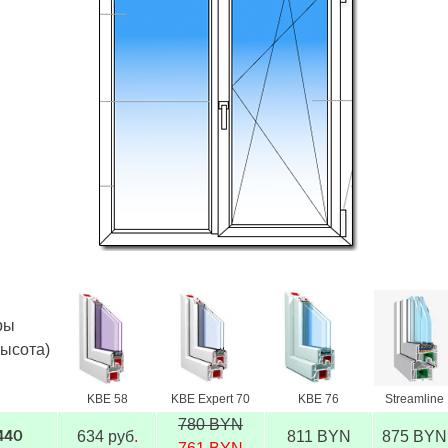
ры
высота)
KBE 58
KBE Expert 70
KBE 76
Streamline
780 BYN
634 руб
.
811 BYN
875 BYN
1440