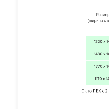
Разме
(ширина х 
1320 х 1
1480 х 1
1770 х 1
1170 х 1
Окно ПВХ с 2