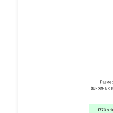
Разме
(ширина х 
1770 х 