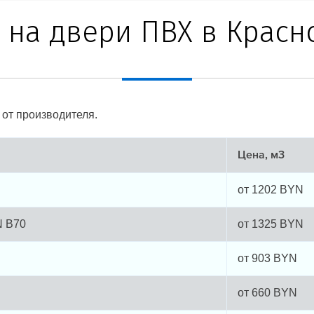
 на двери ПВХ в Красн
от производителя.
Цена, м3
от
1202
BYN
N B70
от
1325
BYN
от
903
BYN
от
660
BYN