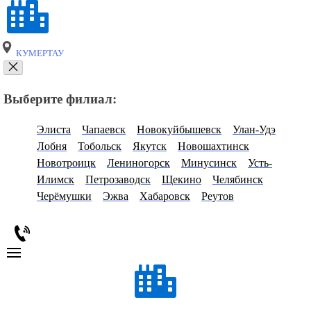
КУМЕРТАУ
Выберите филиал:
Элиста
Чапаевск
Новокуйбышевск
Улан-Удэ
Лобня
Тобольск
Якутск
Новошахтинск
Новотроицк
Лениногорск
Минусинск
Усть-
Илимск
Петрозаводск
Щекино
Челябинск
Черёмушки
Эжва
Хабаровск
Реутов