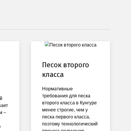
Песок второго
класса
Нормативные
требования для песка
й
второго класса в Кунгуре
вает
менее строгие, чем у
м –
песка первого класса,
поэтому технологический
ю
процесс получения