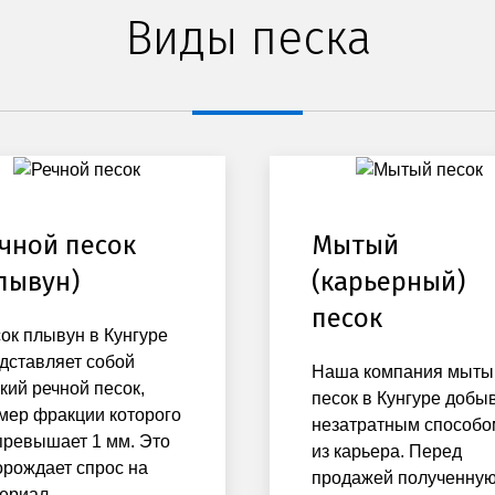
Виды песка
чной песок
Мытый
лывун)
(карьерный)
песок
ок плывун в Кунгуре
дставляет собой
Наша компания мыты
кий речной песок,
песок в Кунгуре добы
мер фракции которого
незатратным способо
превышает 1 мм. Это
из карьера. Перед
орождает спрос на
продажей полученну
ериал