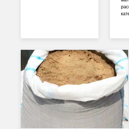
рас
кат