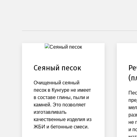
Сеяный песок
Ре
(п
Очищенный сеяный
песок в Кунгуре не имеет
Пес
в составе глины, пыли и
пре
камней. Это позволяет
мел
изготавливать
раз
качественные изделия из
не 
ЖБИ и бетонные смеси.
и п
мат