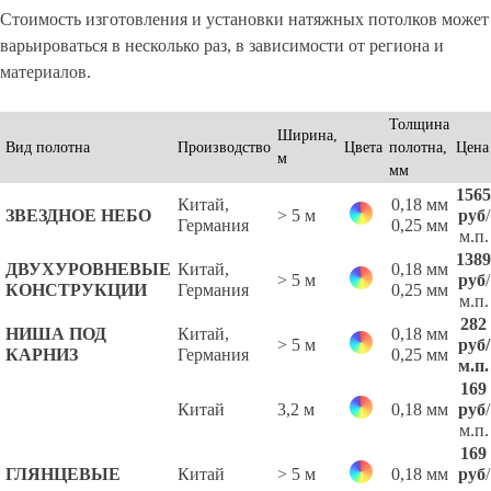
Стоимость изготовления и установки натяжных потолков может
варьироваться в несколько раз, в зависимости от региона и
материалов.
Толщина
Ширина,
Вид полотна
Производство
Цвета
полотна,
Цена
м
мм
1565
Китай,
0,18 мм
ЗВЕЗДНОЕ НЕБО
> 5 м
руб
/
Германия
0,25 мм
м.п.
1389
ДВУХУРОВНЕВЫЕ
Китай,
0,18 мм
> 5 м
руб
/
КОНСТРУКЦИИ
Германия
0,25 мм
м.п.
282
НИША ПОД
Китай,
0,18 мм
> 5 м
руб
/
КАРНИЗ
Германия
0,25 мм
м.п.
169
Китай
3,2 м
0,18 мм
руб
/
м.п.
169
ГЛЯНЦЕВЫЕ
Китай
> 5 м
0,18 мм
руб
/