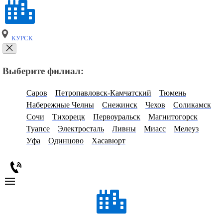
КУРСК
Выберите филиал:
Саров
Петропавловск-Камчатский
Тюмень
Набережные Челны
Снежинск
Чехов
Соликамск
Сочи
Тихорецк
Первоуральск
Магнитогорск
Туапсе
Электросталь
Ливны
Миасс
Мелеуз
Уфа
Одинцово
Хасавюрт