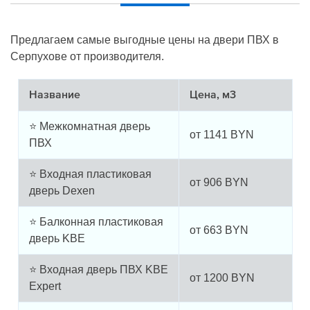
Предлагаем самые выгодные цены на двери ПВХ в
Серпухове от производителя.
Название
Цена, м3
⭐ Межкомнатная дверь
от
1141
BYN
ПВХ
⭐ Входная пластиковая
от
906
BYN
дверь Dexen
⭐ Балконная пластиковая
от
663
BYN
дверь KBE
⭐ Входная дверь ПВХ KBE
от
1200
BYN
Expert