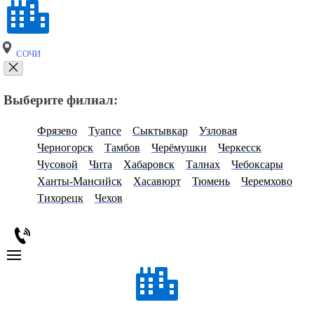
СОЧИ
Выберите филиал:
Фрязево
Туапсе
Сыктывкар
Узловая
Черногорск
Тамбов
Черёмушки
Черкесск
Чусовой
Чита
Хабаровск
Талнах
Чебоксары
Ханты-Мансийск
Хасавюрт
Тюмень
Черемхово
Тихорецк
Чехов