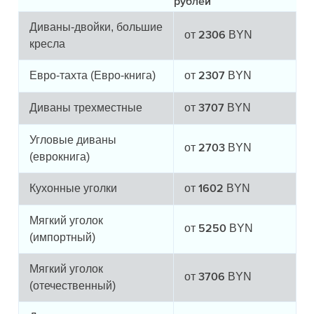
рублей
Диваны-двойки, большие
от
BYN
2306
кресла
Евро-тахта (Евро-книга)
от
BYN
2307
Диваны трехместные
от
BYN
3707
Угловые диваны
от
BYN
2703
(еврокнига)
Кухонные уголки
от
BYN
1602
Мягкий уголок
от
BYN
5250
(импортный)
Мягкий уголок
от
BYN
3706
(отечественный)