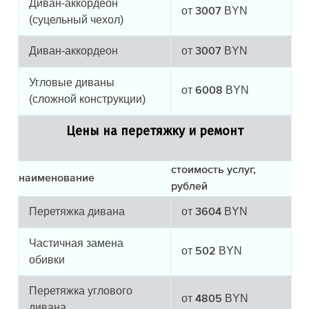
Диван-аккордеон
от
BYN
3007
(суцельный чехол)
Диван-аккордеон
от
BYN
3007
Угловые диваны
от
BYN
6008
(сложной конструкции)
Цены на перетяжку и ремонт
стоимость услуг,
наименование
рублей
Перетяжка дивана
от
BYN
3604
Частичная замена
от
BYN
502
обивки
Перетяжка углового
от
BYN
4805
дивана