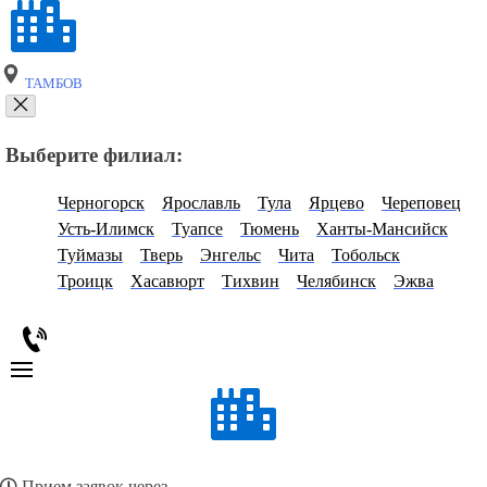
ТАМБОВ
Выберите филиал:
Черногорск
Ярославль
Тула
Ярцево
Череповец
Усть-Илимск
Туапсе
Тюмень
Ханты-Мансийск
Туймазы
Тверь
Энгельс
Чита
Тобольск
Троицк
Хасавюрт
Тихвин
Челябинск
Эжва
Прием заявок через