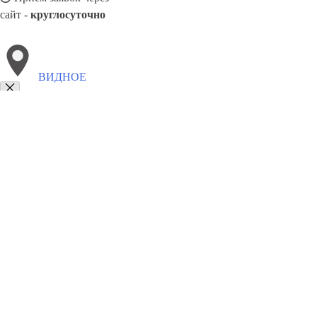
сайт -
круглосуточно
ВИДНОЕ
Выберите филиал:
Зеленодольск
Пенза
Кемерово
Щёлково
Отрадный
Набережные Челны
Октябрьский
Кимры
Кызыл
Т
8(800)1862102
Заказать звонок
Двери ПВХ в Видное
Виды
Цены
Сотрудничество
Контакты