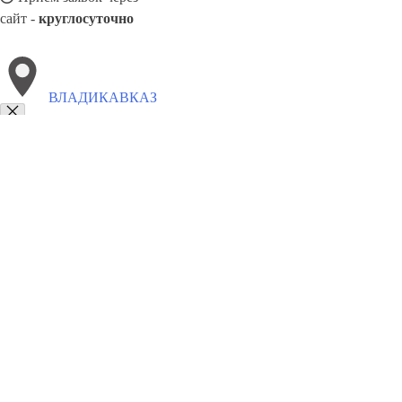
сайт -
круглосуточно
ВЛАДИКАВКАЗ
Выберите филиал:
Минеральные Воды
Кузнецк
Солнечногорск
Кириш
Энгельс
Михайловка
Таганрог
Воткинск
Казань
8(800)1862102
Заказать звонок
Балконные рамы в Владикавказе
Виды
Цены
Сотрудничество
Контакт