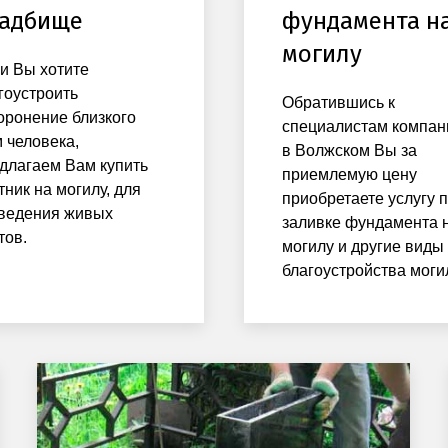
адбище
фундамента н
могилу
и Вы хотите
гоустроить
Обратившись к
оронение близкого
специалистам компан
 человека,
в Волжском Вы за
длагаем Вам купить
приемлемую цену
тник на могилу, для
приобретаете услугу 
ведения живых
заливке фундамента 
тов.
могилу и другие виды
благоустройства моги