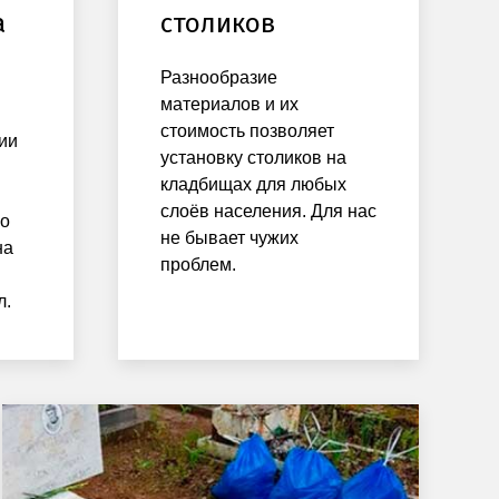
а
столиков
Разнообразие
материалов и их
стоимость позволяет
ии
установку столиков на
кладбищах для любых
слоёв населения. Для нас
по
не бывает чужих
на
проблем.
л.