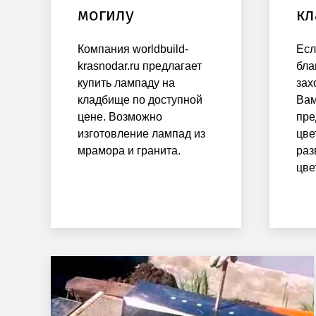
могилу
кл
Компания worldbuild-
Есл
krasnodar.ru предлагает
бла
купить лампаду на
зах
кладбище по доступной
Вам
цене. Возможно
пре
изготовление лампад из
цве
мрамора и гранита.
раз
цве