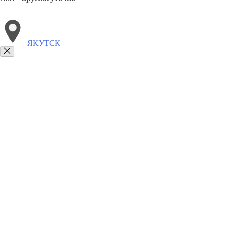
ЯКУТСК
Выберите филиал:
Ярцево
Ярославль
8(800)1862102
Заказать звонок
Песок в Якутске
Виды
Услуги
Цены
Сотрудничество
Контакты