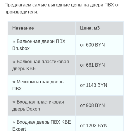
Предлагаем самые выгодные цены на двери ПВХ от
производителя.
Название
Цена, м3
⭐ Балконная двери ПВХ
от
600
BYN
Brusbox
⭐ Балконная пластиковая
от
661
BYN
дверь KBE
⭐ Межкомнатная дверь
от
1143
BYN
ПВХ
⭐ Входная пластиковая
от
908
BYN
дверь Dexen
⭐ Входная дверь ПВХ KBE
от
1202
BYN
Expert