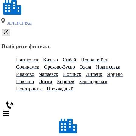
ЗЕЛЕНОГРАД
Выберите филиал:
Пятигорск
Кизляр
Сибай
Новоалтайск
Соликамск
Орехово-Зуево
Эжва
Ивантеевка
Иваново
Чапаевск
Ногинск
Липецк
Ярцево
Павлово
Лиски
Королёв
Зеленодольск
Новотроицк
Прохладный