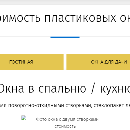
оимость пластиковых о
ГОСТИНАЯ
ОКНА ДЛЯ ДАЧИ
Окна в спальню / кухн
-мя поворотно-откидными створками, стеклопакет 