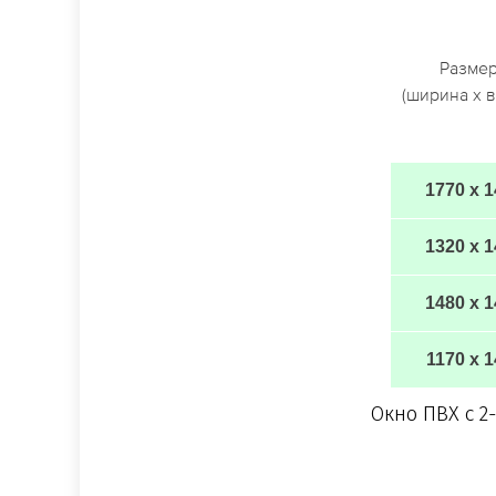
Разме
(ширина х в
1770 х 
1320 х 
1480 х 
1170 х 
Окно ПВХ с 2