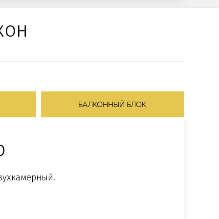
кон
БАЛКОННЫЙ БЛОК
ю
двухкамерный.