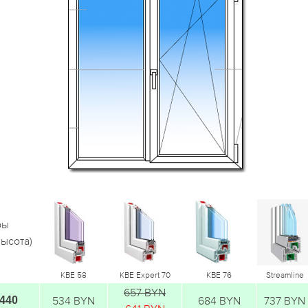
ры
высота)
KBE 58
KBE Expert 70
KBE 76
Streamline
657 BYN
1440
534 BYN
684 BYN
737 BYN