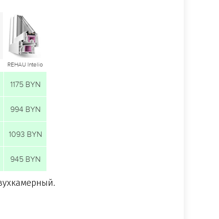
REHAU Intelio
1175 BYN
994 BYN
1093 BYN
945 BYN
двухкамерный.