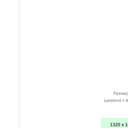
Разме
(ширина х 
1320 х 