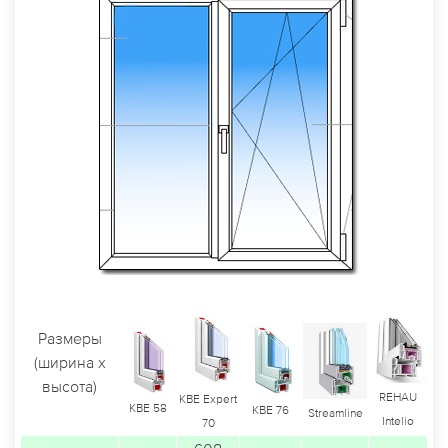
Размеры
(ширина х
высота)
REHAU
KBE Expert
KBE 58
KBE 76
Streamline
Intelio
70