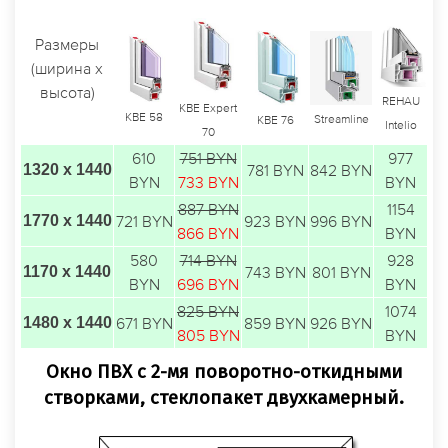
Размеры
(ширина х
высота)
REHAU
KBE Expert
KBE 58
Streamline
KBE 76
Intelio
70
610
751 BYN
977
1320 х 1440
781 BYN
842 BYN
BYN
733 BYN
BYN
887 BYN
1154
1770 х 1440
721 BYN
923 BYN
996 BYN
866 BYN
BYN
580
714 BYN
928
1170 х 1440
743 BYN
801 BYN
BYN
696 BYN
BYN
825 BYN
1074
1480 х 1440
671 BYN
859 BYN
926 BYN
805 BYN
BYN
Окно ПВХ с 2-мя поворотно-откидными
створками, стеклопакет двухкамерный.