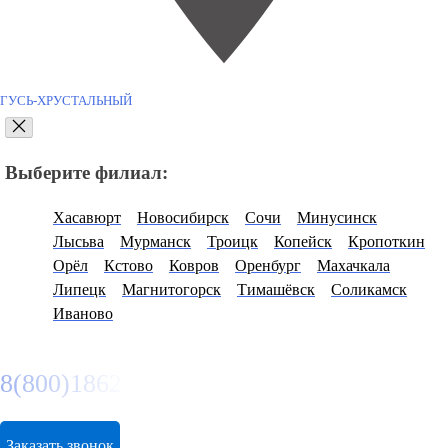
ГУСЬ-ХРУСТАЛЬНЫЙ
Выберите филиал:
Хасавюрт
Новосибирск
Сочи
Минусинск
Лысьва
Мурманск
Троицк
Копейск
Кропоткин
Орёл
Кстово
Ковров
Оренбург
Махачкала
Липецк
Магнитогорск
Тимашёвск
Соликамск
Иваново
8(800)1862102
Заказать звонок