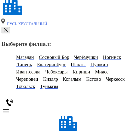
ГУСЬ-ХРУСТАЛЬНЫЙ
Выберите филиал:
Магадан
Сосновый Бор
Черёмушки
Ногинск
Липецк
Екатеринбург
Шахты
Пушкин
Ивантеевка
Чебоксары
Кириши
Миасс
Череповец
Кизляр
Когалым
Кстово
Черкесск
Тобольск
Туймазы