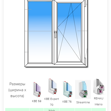
Размеры
(ширина х
высота)
REHAU
KBE Expert
KBE 58
KBE 76
Streamline
Intelio
70