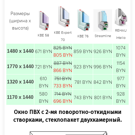
Размеры
(ширина х
высота)
REHAU
KBE Expert
KBE 58
Streamline
KBE 76
Intelio
70
825 BYN
1074
1480 х 1440
671 BYN
859 BYN
926 BYN
805 BYN
BYN
887 BYN
1154
1770 х 1440
721 BYN
923 BYN
996 BYN
866 BYN
BYN
610
751 BYN
977
1320 х 1440
781 BYN
842 BYN
BYN
733 BYN
BYN
580
714 BYN
928
1170 х 1440
743 BYN
801 BYN
BYN
696 BYN
BYN
Окно ПВХ с 2-мя поворотно-откидными
створками, стеклопакет двухкамерный.