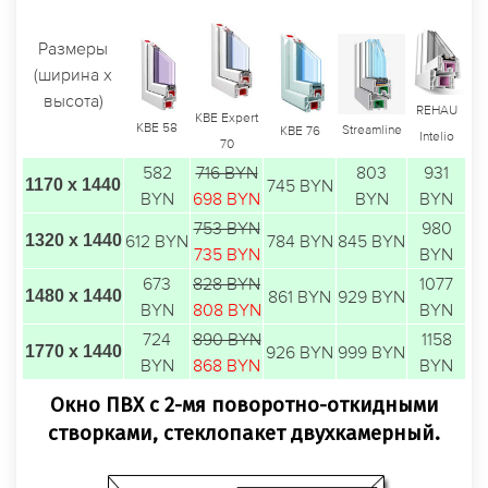
Размеры
(ширина х
высота)
REHAU
KBE Expert
KBE 58
Streamline
KBE 76
Intelio
70
582
716 BYN
803
931
1170 х 1440
745 BYN
BYN
698 BYN
BYN
BYN
753 BYN
980
1320 х 1440
612 BYN
784 BYN
845 BYN
735 BYN
BYN
673
828 BYN
1077
1480 х 1440
861 BYN
929 BYN
BYN
808 BYN
BYN
724
890 BYN
1158
1770 х 1440
926 BYN
999 BYN
BYN
868 BYN
BYN
Окно ПВХ с 2-мя поворотно-откидными
створками, стеклопакет двухкамерный.