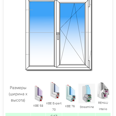
Размеры
(ширина х
высота)
REHAU
KBE Expert
KBE 58
KBE 76
Streamline
Intelio
70