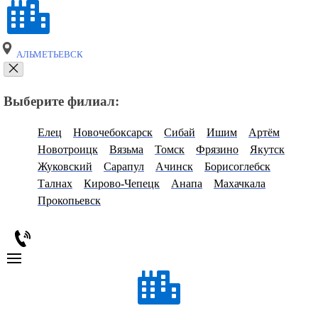
АЛЬМЕТЬЕВСК
Выберите филиал:
Елец
Новочебоксарск
Сибай
Ишим
Артём
Новотроицк
Вязьма
Томск
Фрязино
Якутск
Жуковский
Сарапул
Ачинск
Борисоглебск
Талнах
Кирово-Чепецк
Анапа
Махачкала
Прокопьевск