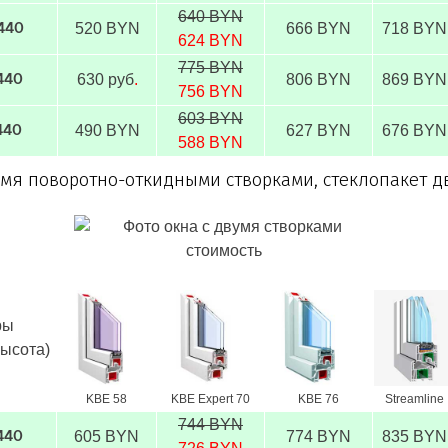
640 BYN
520 BYN
666 BYN
718 BYN
1440
624 BYN
775 BYN
630 руб
.
806 BYN
869 BYN
1440
756 BYN
603 BYN
490 BYN
627 BYN
676 BYN
440
588 BYN
-мя поворотно-откидными створками, стеклопакет 
ры
высота)
KBE 58
KBE Expert 70
KBE 76
Streamline
744 BYN
605 BYN
774 BYN
835 BYN
440