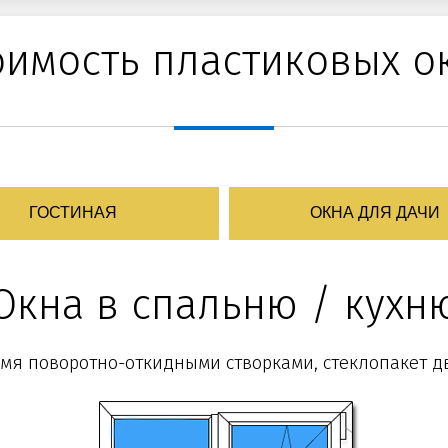
оимость пластиковых о
ГОСТИНАЯ
ОКНА ДЛЯ ДАЧИ
Окна в спальню / кухн
-мя поворотно-откидными створками, стеклопакет 