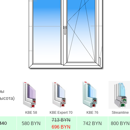
ры
высота)
KBE 58
KBE Expert 70
KBE 76
Streamline
713 BYN
580 BYN
742 BYN
800 BYN
1440
696 BYN