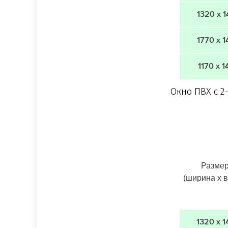
1320 х 
1770 х 
1170 х 1
Окно ПВХ с 2
Разме
(ширина х 
1320 х 1