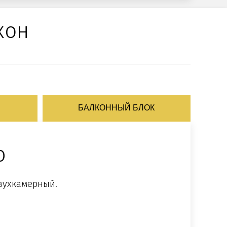
кон
БАЛКОННЫЙ БЛОК
ю
двухкамерный.