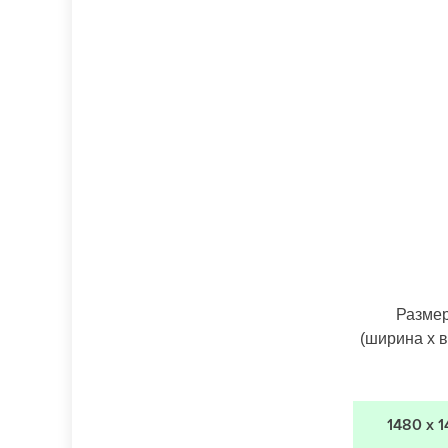
Разме
(ширина х 
1480 х 