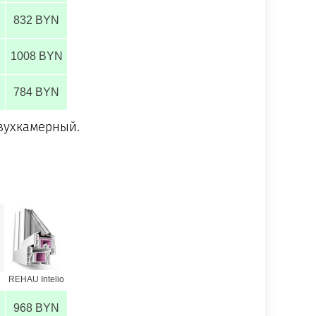
832 BYN
1008 BYN
784 BYN
двухкамерный.
REHAU Intelio
968 BYN