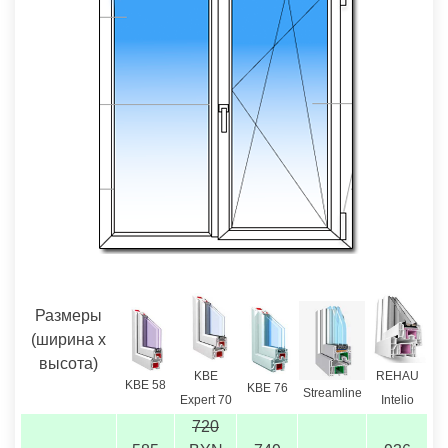
Размеры
(ширина х
высота)
REHAU
KBE
KBE 58
KBE 76
Streamline
Intelio
Expert 70
720