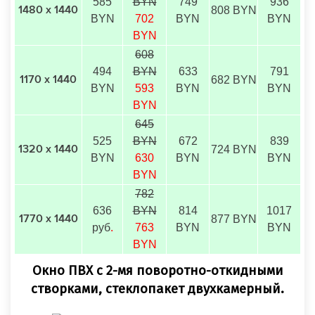
585
BYN
749
936
808 BYN
1480 х 1440
BYN
702
BYN
BYN
BYN
608
494
BYN
633
791
682 BYN
1170 х 1440
BYN
593
BYN
BYN
BYN
645
525
BYN
672
839
724 BYN
1320 х 1440
BYN
630
BYN
BYN
BYN
782
636
BYN
814
1017
877 BYN
1770 х 1440
руб
.
763
BYN
BYN
BYN
Окно ПВХ с 2-мя поворотно-откидными
створками, стеклопакет двухкамерный.