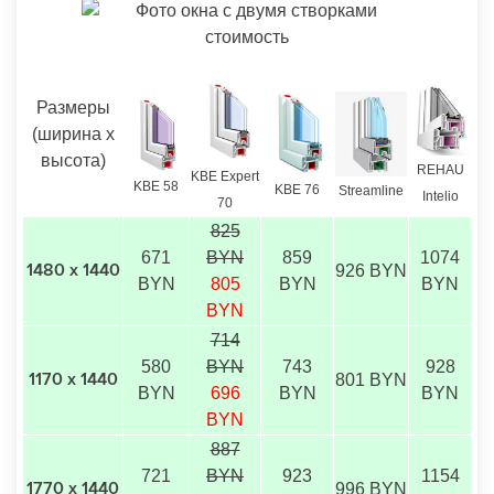
Размеры
(ширина х
высота)
REHAU
KBE Expert
KBE 58
KBE 76
Streamline
Intelio
70
825
671
BYN
859
1074
926 BYN
1480 х 1440
BYN
805
BYN
BYN
BYN
714
580
BYN
743
928
801 BYN
1170 х 1440
BYN
696
BYN
BYN
BYN
887
721
BYN
923
1154
996 BYN
1770 х 1440