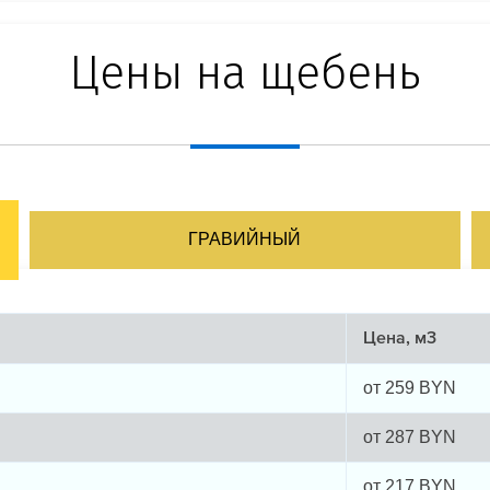
Цены на щебень
ГРАВИЙНЫЙ
Цена, м3
от
259
BYN
от
287
BYN
от
217
BYN