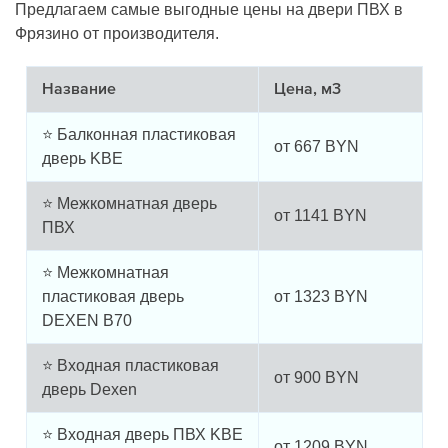
Предлагаем самые выгодные цены на двери ПВХ в
Фрязино от производителя.
Название
Цена, м3
⭐ Балконная пластиковая
от
667
BYN
дверь KBE
⭐ Межкомнатная дверь
от
1141
BYN
ПВХ
⭐ Межкомнатная
пластиковая дверь
от
1323
BYN
DEXEN B70
⭐ Входная пластиковая
от
900
BYN
дверь Dexen
⭐ Входная дверь ПВХ KBE
от
1209
BYN