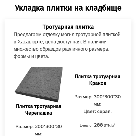
Укладка плитки на кладбище
Тротуарная плитка
Предлагаем отделку могил тротуарной плиткой
в Хасавюрте, цена доступная. В наличии
множество образцов различного размера,
формы и цвета.
Плитка тротуарная
Краков
Размер: 300*300*30
мм;
Плитка тротуарная
Пл
Цвет: серая.
Черепашка
288
2
Цена: от
BYN/м
Размер: 300*300*30
Ра
мм;