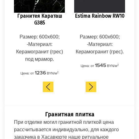
Гранитея Караташ
Estima Rainbow RW10
A
G385
Размер: 600x600;
Размер: 600x600;
Р
-Материал:
-Материал:
Керамогранит (грес)
Керамогранит (грес).
Кер
под мрамор.
1545
2
Цена: от
BYN/м
Ц
1236
2
Цена: от
BYN/м
Гранитная плитка
При отделке могил гранитной плиткой цена
рассчитывается индивидуально, для каждого
заказчика в Хасавюрте наше ритуальное