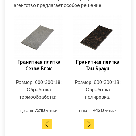
агентство предлагает особое решение.
Гранитная плитка
Гранитная плитка
Гр
Сезам Блэк
Тан Браун
Размер: 600*300*18;
Размер: 600*300*18;
Ра
-Обработка:
-Обработка:
термообработка.
полировка.
т
7210
4120
2
2
Цена: от
BYN/м
Цена: от
BYN/м
Ц