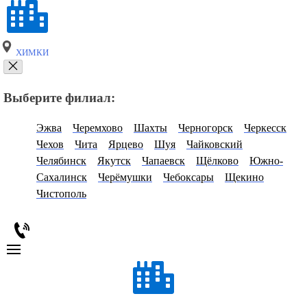
ХИМКИ
Выберите филиал:
Эжва
Черемхово
Шахты
Черногорск
Черкесск
Чехов
Чита
Ярцево
Шуя
Чайковский
Челябинск
Якутск
Чапаевск
Щёлково
Южно-
Сахалинск
Черёмушки
Чебоксары
Щекино
Чистополь