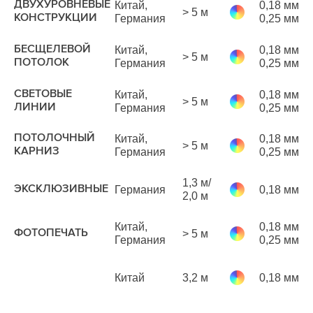
ДВУХУРОВНЕВЫЕ
Китай,
0,18 мм
> 5 м
р
КОНСТРУКЦИИ
Германия
0,25 мм
м
БЕСЩЕЛЕВОЙ
Китай,
0,18 мм
> 5 м
р
ПОТОЛОК
Германия
0,25 мм
м
1
СВЕТОВЫЕ
Китай,
0,18 мм
> 5 м
р
ЛИНИИ
Германия
0,25 мм
м
ПОТОЛОЧНЫЙ
Китай,
0,18 мм
> 5 м
р
КАРНИЗ
Германия
0,25 мм
м
1,3 м/
ЭКСКЛЮЗИВНЫЕ
Германия
0,18 мм
р
2,0 м
м
1
Китай,
0,18 мм
ФОТОПЕЧАТЬ
> 5 м
р
Германия
0,25 мм
м
Китай
3,2 м
0,18 мм
р
м