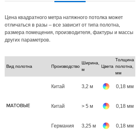
Цена квадратного метра натяжного потолка может
отличаться в разы – все зависит от типа полотна,
размера помещения, производителя, фактуры и массы
других параметров.
Толщина
Ширина,
Вид полотна
Производство
Цвета
полотна,
Ц
м
мм
Китай
3,2 м
0,18 мм
р
м
МАТОВЫЕ
Китай
> 5 м
0,18 мм
р
м
Германия
3,25 м
0,18 мм
р
м
1