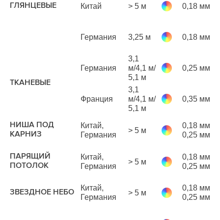
ГЛЯНЦЕВЫЕ
Китай
> 5 м
0,18 мм
р
м
Германия
3,25 м
0,18 мм
р
м
3,1
Германия
м/4,1 м/
0,25 мм
р
5,1 м
м
ТКАНЕВЫЕ
3,1
1
Франция
м/4,1 м/
0,35 мм
р
5,1 м
м
2
НИША ПОД
Китай,
0,18 мм
> 5 м
р
КАРНИЗ
Германия
0,25 мм
м
ПАРЯЩИЙ
Китай,
0,18 мм
> 5 м
р
ПОТОЛОК
Германия
0,25 мм
м
1
Китай,
0,18 мм
ЗВЕЗДНОЕ НЕБО
> 5 м
р
Германия
0,25 мм
м