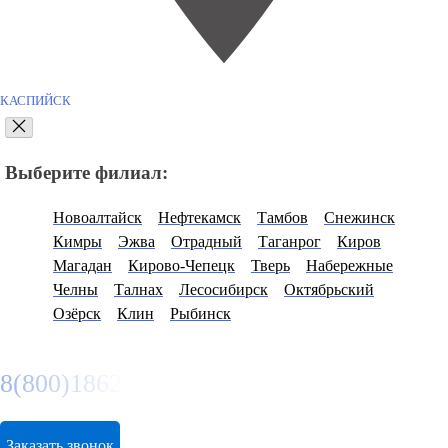
КАСПИЙСК
Выберите филиал:
Новоалтайск
Нефтекамск
Тамбов
Снежинск
Кимры
Эжва
Отрадный
Таганрог
Киров
Магадан
Кирово-Чепецк
Тверь
Набережные
Челны
Талнах
Лесосибирск
Октябрьский
Озёрск
Клин
Рыбинск
8(800)1862102
Заказать звонок