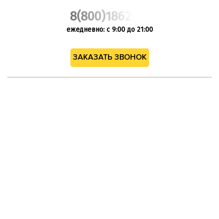
8(800)1862102
ежедневно: с 9:00 до 21:00
ЗАКАЗАТЬ ЗВОНОК
Принимаем к оплате
ВНИМАНИЕ! Наш сайт worldbuild-krasnodar.ru, носит
исключительно информационный характер и не
является публичной офертой.
© 2013 - 2026
Политика конфиденциальности