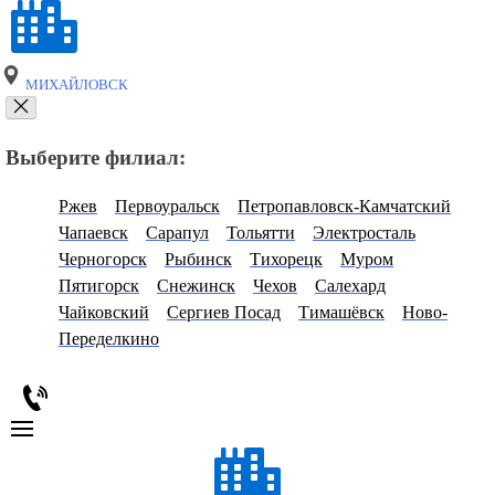
МИХАЙЛОВСК
Выберите филиал:
Ржев
Первоуральск
Петропавловск-Камчатский
Чапаевск
Сарапул
Тольятти
Электросталь
Черногорск
Рыбинск
Тихорецк
Муром
Пятигорск
Снежинск
Чехов
Салехард
Чайковский
Сергиев Посад
Тимашёвск
Ново-
Переделкино