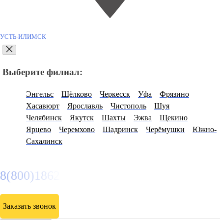
УСТЬ-ИЛИМСК
Выберите филиал:
Энгельс
Щёлково
Черкесск
Уфа
Фрязино
Хасавюрт
Ярославль
Чистополь
Шуя
Челябинск
Якутск
Шахты
Эжва
Щекино
Ярцево
Черемхово
Шадринск
Черёмушки
Южно-
Сахалинск
8(800)1862102
Заказать звонок