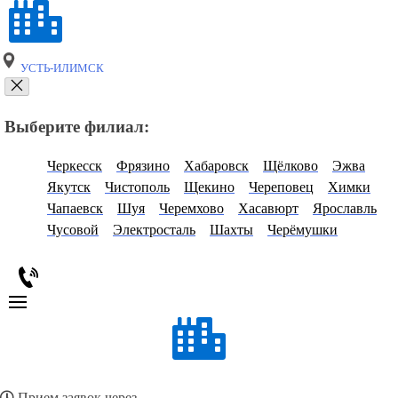
УСТЬ-ИЛИМСК
Выберите филиал:
Черкесск
Фрязино
Хабаровск
Щёлково
Эжва
Якутск
Чистополь
Щекино
Череповец
Химки
Чапаевск
Шуя
Черемхово
Хасавюрт
Ярославль
Чусовой
Электросталь
Шахты
Черёмушки
Прием заявок через