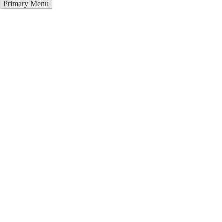
Primary Menu
Металлоконструкции в Усть-
Илимске
Отправьте заявку в период действия акции!
и получите бонус.