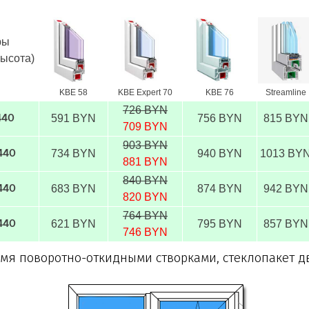
ры
высота)
KBE 58
KBE Expert 70
KBE 76
Streamline
726 BYN
591 BYN
756 BYN
815 BYN
440
709 BYN
903 BYN
734 BYN
940 BYN
1013 BY
440
881 BYN
840 BYN
683 BYN
874 BYN
942 BYN
440
820 BYN
764 BYN
621 BYN
795 BYN
857 BYN
440
746 BYN
-мя поворотно-откидными створками, стеклопакет 