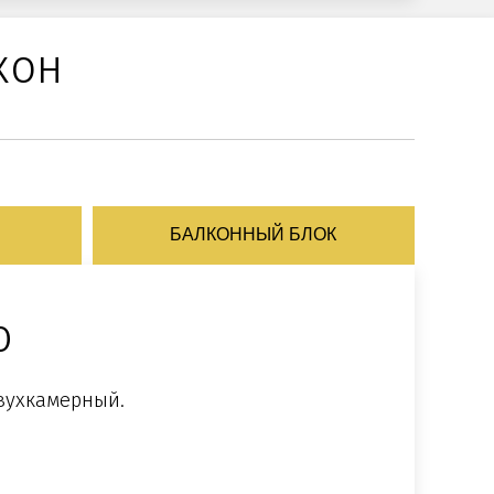
кон
БАЛКОННЫЙ БЛОК
ю
двухкамерный.