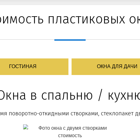
оимость пластиковых о
ГОСТИНАЯ
ОКНА ДЛЯ ДАЧИ
Окна в спальню / кухн
-мя поворотно-откидными створками, стеклопакет 