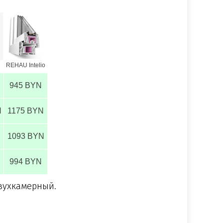
REHAU Intelio
945 BYN
N
1175 BYN
1093 BYN
994 BYN
двухкамерный.