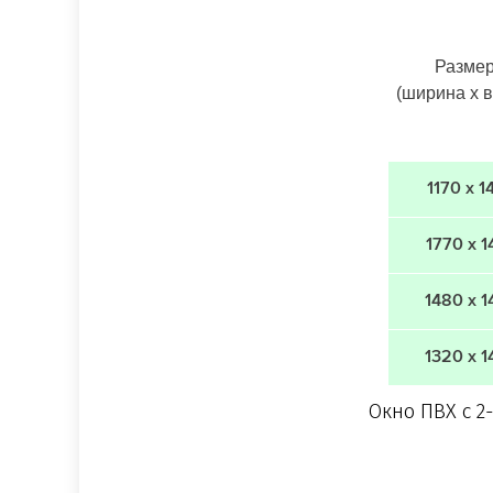
Разме
(ширина х 
1170 х 1
1770 х 1
1480 х 1
1320 х 1
Окно ПВХ с 2