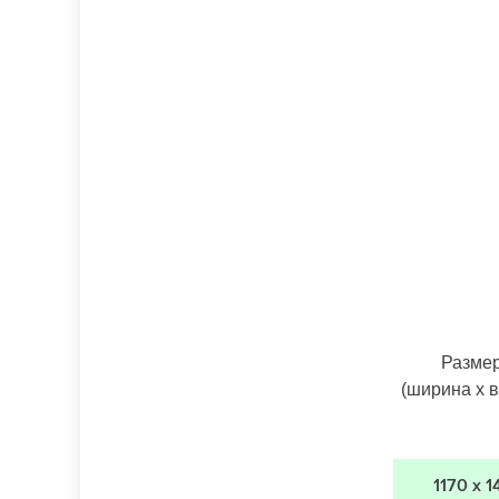
Разме
(ширина х 
1170 х 1