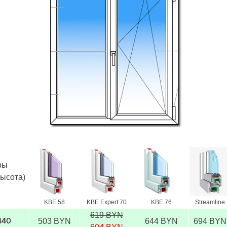
ры
высота)
KBE 58
KBE Expert 70
KBE 76
Streamline
619 BYN
503 BYN
644 BYN
694 BYN
440