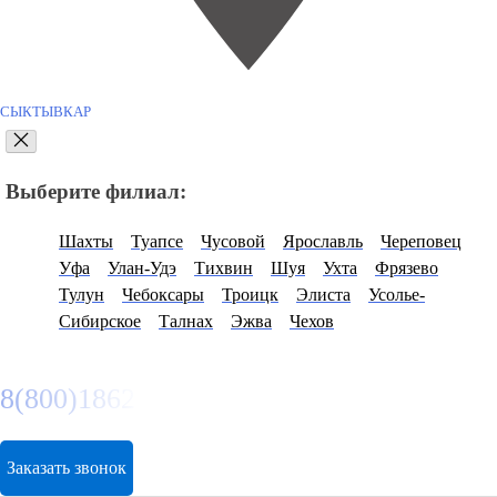
СЫКТЫВКАР
Выберите филиал:
Шахты
Туапсе
Чусовой
Ярославль
Череповец
Уфа
Улан-Удэ
Тихвин
Шуя
Ухта
Фрязево
Тулун
Чебоксары
Троицк
Элиста
Усолье-
Сибирское
Талнах
Эжва
Чехов
8(800)1862102
Заказать звонок