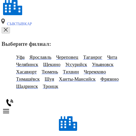
СЫКТЫВКАР
Выберите филиал:
Уфа
Ярославль
Череповец
Таганрог
Чита
Челябинск
Щекино
Уссурийск
Ульяновск
Хасавюрт
Тюмень
Тихвин
Черемхово
Тимашёвск
Шуя
Ханты-Мансийск
Фрязино
Шадринск
Троицк