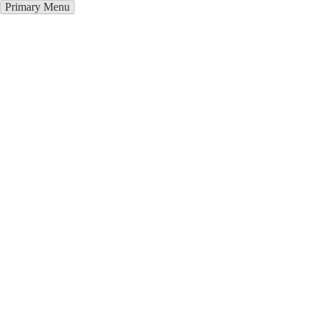
Primary Menu
Окна ПВХ в Сыктывкаре
Отправьте заявку в период действия акции!
и получите бонус.