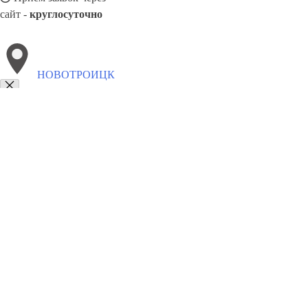
сайт -
круглосуточно
НОВОТРОИЦК
Выберите филиал:
Солнечногорск
Фрязино
Шахты
Обнинск
Сызрань
Сибирское
Тюмень
Саранск
Ростов-на-Дону
Чусов
8(800)1862102
Заказать звонок
Похоронное бюро в Новотроицке
Услуги
Каталог товаров
Цены
Сотр