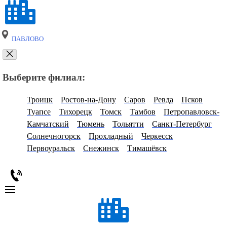
ПАВЛОВО
Выберите филиал:
Троицк
Ростов-на-Дону
Саров
Ревда
Псков
Туапсе
Тихорецк
Томск
Тамбов
Петропавловск-
Камчатский
Тюмень
Тольятти
Санкт-Петербург
Солнечногорск
Прохладный
Черкесск
Первоуральск
Снежинск
Тимашёвск