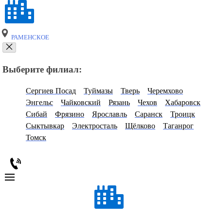
РАМЕНСКОЕ
Выберите филиал:
Сергиев Посад
Туймазы
Тверь
Черемхово
Энгельс
Чайковский
Рязань
Чехов
Хабаровск
Сибай
Фрязино
Ярославль
Саранск
Троицк
Сыктывкар
Электросталь
Щёлково
Таганрог
Томск