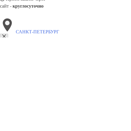
сайт -
круглосуточно
САНКТ-ПЕТЕРБУРГ
Выберите филиал:
Ханты-Мансийск
Якутск
Славянск-на-Кубани
Стар
Тольятти
Чайковский
Тихорецк
Тулун
8(800)1862102
Заказать звонок
Песок в Санкт-Петербурге
Виды
Услуги
Цены
Сотрудничество
Контак