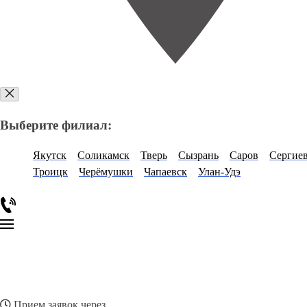
Выберите филиал:
Якутск
Соликамск
Тверь
Сызрань
Саров
Сергие
Троицк
Черёмушки
Чапаевск
Улан-Удэ
Прием заявок через