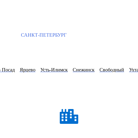
САНКТ-ПЕТЕРБУРГ
в Посад
Ярцево
Усть-Илимск
Снежинск
Свободный
Ухт